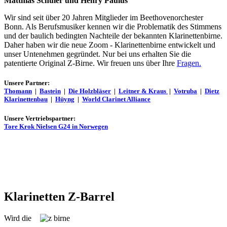
Matthias Schuler und Henry Paulus
Wir sind seit über 20 Jahren Mitglieder im Beethovenorchester
Bonn. Als Berufsmusiker kennen wir die Problematik des Stimmens
und der baulich bedingten Nachteile der bekannten Klarinettenbirne.
Daher haben wir die neue Zoom - Klarinettenbirne entwickelt und
unser Untenehmen gegründet. Nur bei uns erhalten Sie die
patentierte Original Z-Birne. Wir freuen uns über Ihre
Fragen.
Unsere Partner:
Thomann
|
Bastein
|
Die Holzbläser
|
Leitner & Kraus
|
Votruba
|
Dietz
Klarinettenbau
|
Hüyng
|
World Clarinet Alliance
Unsere Vertriebspartner:
Tore Krok Nielsen G24 in Norwegen
Klarinetten Z-Barrel
Wird die