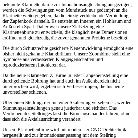
bekannte Klarinettenbirne zur Intonationsangleichung ausgezogen,
werden die Schwingungen vom Mundstück nur gedämpft an die
Klarinette weitergegeben, da die einzig verbleibende Verbindung
der Zapfenkork darstellt. Es entsteht im Inneren ein Hohlraum und
Außen ein Spalt. Daher war unsere Zielsetzung eine
Klarinettenbirne zu entwickeln, die klanglich neue Dimensionen
eröffnet und gleichzeitig die zuvor genannten Probleme beseitigt.
Die durch Schutzrechte gesicherte Neuentwicklung ermöglicht eine
bisher nicht gekannte Klangbrillanz. Unsere Zoombirne stellt eine
Symbiose aus verbesserten Klangeigenschaften und
reproduzierbarem Intonieren dar.
Da die neue Klarinetten Z–Birne in jeder Längeneinstellung eine
durchgehende Bohrung hat und auch im Außenbereich nicht
unterbrochen wird, ergeben sich Verbesserungen, die bis heute
unvorstellbar schienen.
Über einen Stellring, der mit einer Skalierung versehen ist, werden
Stimmungseinstellungen genau justierbar und sichtbar. Das
Verdrehen des Stellringes lässt die Birne auseinander fahren, ohne
dass sich die Axialausrichtung verändert.
Unsere Klarinettenbirne wird mit modernster CNC Drehtechnik
hergestellt und zur Intonationsanpassung mit dem Stellring