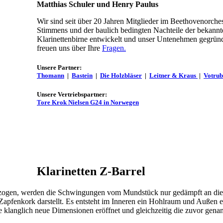
Matthias Schuler und Henry Paulus
Wir sind seit über 20 Jahren Mitglieder im Beethovenorche
Stimmens und der baulich bedingten Nachteile der bekannt
Klarinettenbirne entwickelt und unser Untenehmen gegründet
freuen uns über Ihre
Fragen.
Unsere Partner:
Thomann
|
Bastein
|
Die Holzbläser
|
Leitner & Kraus
|
Votru
Unsere Vertriebspartner:
Tore Krok Nielsen G24 in Norwegen
Klarinetten Z-Barrel
sgezogen, werden die Schwingungen vom Mundstück nur gedämpft an die
Zapfenkork darstellt. Es entsteht im Inneren ein Hohlraum und Außen e
e klanglich neue Dimensionen eröffnet und gleichzeitig die zuvor gena