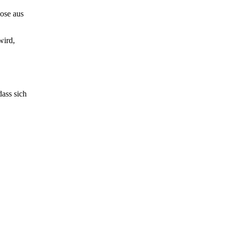
iose aus
wird,
dass sich